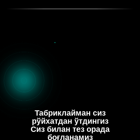
Табриклайман сиз
рўйхатдан ўтдингиз
Сиз билан тез орада
боғланамиз