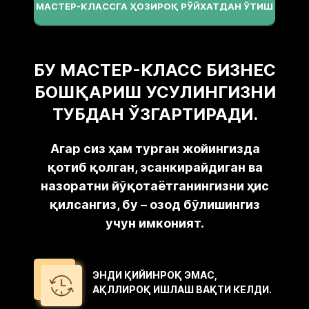
МАСТЕР-КЛАССГА ҲОЗИРОҚ РЎЙХАТДАН ЎТИШ
БУ МАСТЕР-КЛАСС БИЗНЕС
БОШҚАРИШ УСУЛИНГИЗНИ
ТУБДАН ЎЗГАРТИРАДИ.
Агар сиз ҳам турган жойингизда
қотиб қолган, эсанкирайдиган ва
назоратни йўқотаётганингизни ҳис
қилсангиз, бу – озод бўлишингиз
учун имконият.
ЭНДИ ҚИЙИНРОҚ ЭМАС,
АҚЛЛИРОҚ ИШЛАШ ВАҚТИ КЕЛДИ.