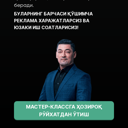
беради.
БУЛАРНИНГ БАРЧАСИ ҚЎШИМЧА
РЕКЛАМА ХАРАЖАТЛАРСИЗ ВА
ЮЗАКИ ИШ СОАТЛАРИСИЗ!
МАСТЕР-КЛАССГА ҲОЗИРОҚ
РЎЙХАТДАН ЎТИШ