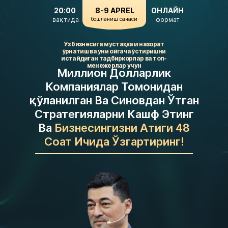
20:00
8-9 APREL
ОНЛАЙН
вақтида
бошланиш санаси
формат
Ўз бизнесига мустаҳкам назорат
ўрнатиш ва уни ойгача ўстиришни
истайдиган тадбиркорлар ва топ-
менежерлар учун
Миллион Долларлик
Компаниялар Томонидан‌‎
қўланилган Ва Синовдан Ўтган
Стратегияларни Кашф Этинг
Ва
Бизнесингизни Атиги 48
Соат Ичида Ўзгартиринг!