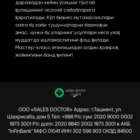
даражадан кейин ўсишни тўхтаб
қолишининг асосий сабабларига
қаратилади. Кўп бизнес мутахассислари
сизга бу каби тушунчаларни бермоқчи
эмас, чунки бу уларнинг усуллари нега узоқ
муддатда ишламаслигини фош қилади.
Мастер-класс ёпилишидан олдин ҳозироқ
жойингизни банд қилинг!
ООО «SALES DOCTOR» Адрес: г.Ташкент, ул.
Шахрисабз, дом 5 Тел: +998 Р/с сум: 2020 8000 0002
1873 3001 Р/с долл: 2020 8840 2002 1873 3001 в АКБ
“InFinBank” МФО 01041 ИНН 302 596 903 ОКЭД 84500