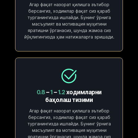
Агар фақат назорат қилишга эътибор
берсангиз, ходимлар фақат сиз қараб
турганингизда ишлайди. Бунинг ўрнига
масъулият ва мотивация муҳитини
яратишни ўрганасиз, шунда жамоа сиз
йўқлигингизда ҳам натижаларга эришади.
0.8
–
1
–
1.2
ходимларни
баҳолаш тизими
Агар фақат назорат қилишга эътибор
берсангиз, ходимлар фақат сиз қараб
турганингизда ишлайди. Бунинг ўрнига
масъулият ва мотивация муҳитини
яратишни ўрганасиз, шунда жамоа сиз