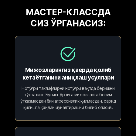
МАСТЕР-КЛАССДА
СИЗ ЎРГАНАСИЗ:
Мижозларингиз қаерда қолиб
кетаётганини аниқлаш усуллари
Нотўғри таклифларни нотўғри вақтда беришни
тўхтатинг. Бунинг ўрнига мижозларга босим
ўтказмасдан ёки агрессивлик қилмасдан, харид
қилишга қандай йўналтиришни билиб оласиз.