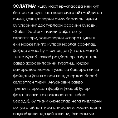
ЭСЛАТМА:
Ушбу мастер-классда мен кўп
бизнес консультантлари сизга айтмайдиган
аччиқ ҳақиқатларни очиб бераман, чунки
бу уларнинг дастурлари асосини бузади.
«Sales Doctor» тизими фақат сотув
скриптлари, ходимларни назорат қилиш
ёки маркетингга кўпроқ маблағ сарфлаш
ҳақида эмас. Бу – синовдан ўтган, амалий
тизим бўлиб, юзлаб раҳбарларга бузилган
савдо жараёнларини тузатиш, юқори
самарадор жамоа тузиш ва башоратли ва
фойдали ўсишга эришишда ёрдам бериб
келаётган тизим. Анъанавий савдо
тренингларидан фарқли ўлароқ (улар
фақат юзаки тактикаларга эътибор
беради), бу тизим бизнеслар нега лидларни
сотувга айлантира олмаслиги, ходимларни
сақлаб қолишда қийналиши, ёки маълум