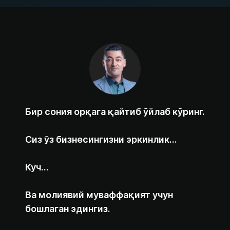
Бир сония орқага қайтиб ўйлаб кўринг.
Сиз ўз бизнесингизни эркинлик…
Куч…
Ва молиявий муваффақият учун
бошлаган эдингиз.