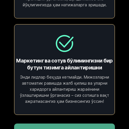
йўқлигингизда ҳам натижаларга эришади.
Маркетинг ва сотув бўлимингизни бир
бутун тизимга айлантиришни
Энди лидлар беҳуда кетмайди. Мижозларни
автоматик равишда жалб қилиш ва уларни
харидорга айлантириш жараёнини
ўзлаштиришни ўрганасиз – сиз сотишга вақт
ажратмасангиз ҳам бизнесингиз ўссин!