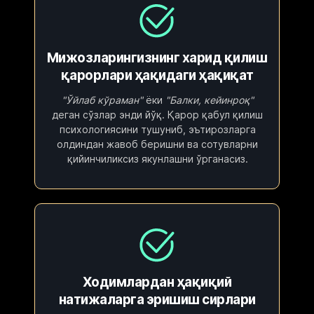
Мижозларингизнинг харид қилиш
қарорлари ҳақидаги ҳақиқат
"Ўйлаб кўраман"
ёки
"Балки, кейинроқ"
деган сўзлар энди йўқ. Қарор қабул қилиш
психологиясини тушуниб, эътирозларга
олдиндан жавоб беришни ва сотувларни
қийинчиликсиз якунлашни ўрганасиз.
Ходимлардан ҳақиқий
натижаларга эришиш сирлари