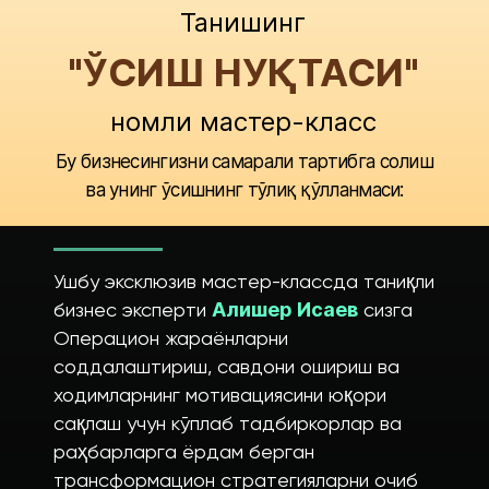
Танишинг
"ЎСИШ НУҚТАСИ"
номли мастер-класс
Бу бизнесингизни самарали тартибга солиш
ва унинг ўсишнинг тўлиқ қўлланмаси:
Ушбу эксклюзив мастер-классда таниқли
бизнес эксперти
Алишер Исаев
сизга
Операцион жараёнларни
соддалаштириш, савдони ошириш ва
ходимларнинг мотивациясини юқори
сақлаш учун кўплаб тадбиркорлар ва
раҳбарларга ёрдам берган
трансформацион стратегияларни очиб