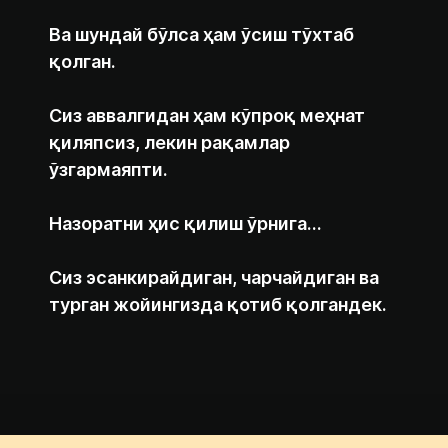
Ва шундай бўлса ҳам ўсиш тўхтаб
қолган.
Сиз аввалгидан ҳам кўпроқ меҳнат
қиляпсиз, лекин рақамлар
ўзгармаяпти.
Назоратни ҳис қилиш ўрнига…
Сиз эсанкирайдиган, чарчайдиган ва
турган жойингизда қотиб қолгандек.