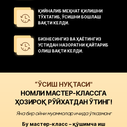
ҚИЙНАЛИБ МЕҲНАТ ҚИЛИШНИ
ТЎХТАТИБ, ЎСИШНИ БОШЛАШ
ВАҚТИ КЕЛДИ.
БИЗНЕСИНГИЗ ВА ҲАЁТИНГИЗ
УСТИДАН НАЗОРАТНИ ҚАЙТАРИБ
ОЛИШ ВАҚТИ КЕЛДИ.
“ЎСИШ НУҚТАСИ"
НОМЛИ МАСТЕР-КЛАССГА
ҲОЗИРОҚ РЎЙХАТДАН ЎТИНГ!
Яна бир ойни муаммолар ичида ўтказманг
Бу мастер-класс – қўшимча иш