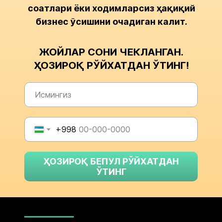
соатлари ёки ходимларсиз ҳақиқий
бизнес ўсишини очадиган калит.
ЖОЙЛАР СОНИ ЧЕКЛАНГАН.
ҲОЗИРОҚ РЎЙХАТДАН ЎТИНГ!
+998
ҲОЗИРОҚ БЕПУЛ РЎЙХАТДАН
ЎТИНГ