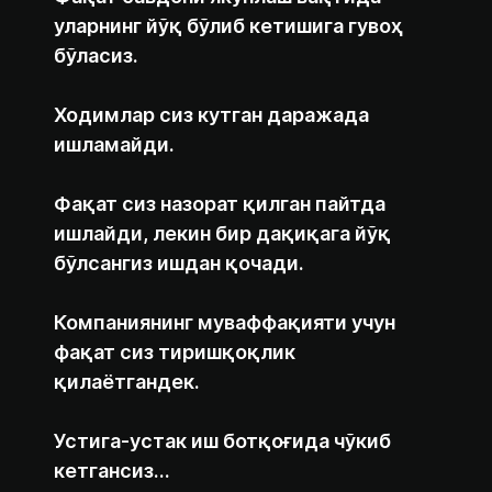
уларнинг йўқ бўлиб кетишига гувоҳ
бўласиз.
Ходимлар сиз кутган даражада
ишламайди.
Фақат сиз назорат қилган пайтда
ишлайди, лекин бир дақиқага йўқ
бўлсангиз ишдан қочади.
Компаниянинг муваффақияти учун
фақат сиз тиришқоқлик
қилаётгандек.
Устига-устак иш ботқоғида чўкиб
кетгансиз…