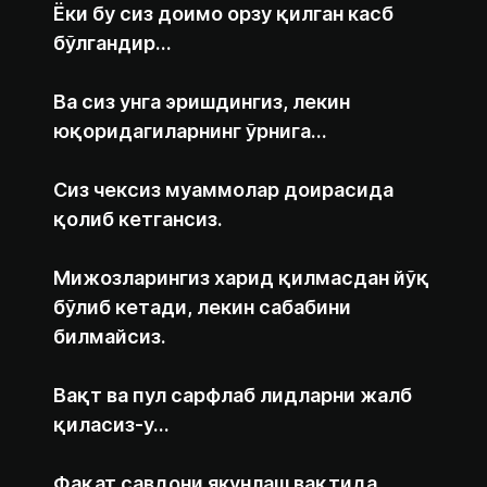
Ёки бу сиз доимо орзу қилган касб
бўлгандир…
Ва сиз унга эришдингиз, лекин
юқоридагиларнинг ўрнига…
Сиз чексиз муаммолар доирасида
қолиб кетгансиз.
Мижозларингиз харид қилмасдан йўқ
бўлиб кетади, лекин сабабини
билмайсиз.
Вақт ва пул сарфлаб лидларни жалб
қиласиз-у…
Фақат савдони якунлаш вақтида